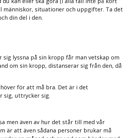
d du kan eller ska göra (i alla fall inte på kort
ll människor, situationer och uppgifter. Ta det
ch din del i den.
är sig lyssna på sin kropp får man vetskap om
nd om sin kropp, distanserar sig från den, då
över för att må bra. Det är i det
 sig, uttrycker sig.
sa men även av hur det står till med vår
tum är att även sådana personer brukar må