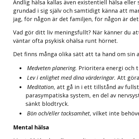
Andlig hälsa kallas även existentiell hälsa ell
grundad i sig själv och samtidigt känna att ma
jag, för någon är det familjen, för någon är de
Vad gör ditt liv meningsfullt? När känner du at
väntar ofta psykisk ohälsa runt hörnet.
Det finns många olika sätt att ta hand om sin a
Medveten planering.
Prioritera energi och t
Lev i enlighet med dina värderingar.
Att göra
Meditation
, att gå in i ett tillstånd av f
parasympatiska system, en del av nervsyste
sänkt blodtryck.
Bön och/eller tacksamhet
, vilket inte behöv
Mental hälsa