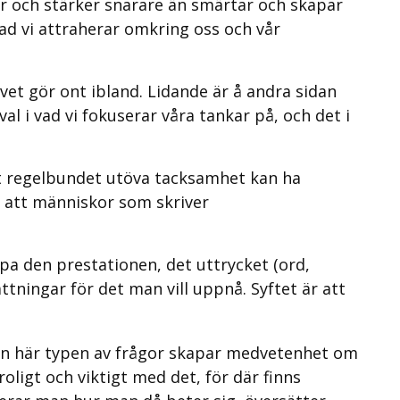
ar och stärker snarare än smärtar och skapar
vad vi attraherar omkring oss och vår
livet gör ont ibland. Lidande är å andra sidan
al i vad vi fokuserar våra tankar på, och det i
tt regelbundet utöva tacksamhet kan ha
at att människor som skriver
pa den prestationen, det uttrycket (ord,
tningar för det man vill uppnå. Syftet är att
 Den här typen av frågor skapar medvetenhet om
roligt och viktigt med det, för där finns