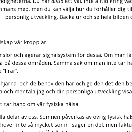
ändigheterna. Du har
alltid
ett val. Inte alltid kring va
sammans med, men du kan välja hur du förhåller dig ti
 i personlig utveckling. Backa ur och se hela bilden o
dskap vår kropp är.
änslor och agerar signalsystem för dessa. Om man l
ska på dessa områden. Samma sak om man inte tar ha
”lirar”.
 hjärna, och de behov den har och ge den det den beh
a och mentala jag och din personliga utveckling visar
t tar hand om vår fysiska hälsa.
lla delar av oss. Sömnen påverkas av övrig fysisk häl
behöver inte så mycket sömn” säger en del, men fak