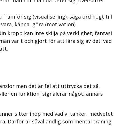
ierar man hur man då beter sig, översätter
ramför sig (visualisering), säga ord högt till
l vara, känna, göra (motivation).
n kropp kan inte skilja på verklighet, fantasi
an varit och gjort för att lära sig av det: vad
ätt.
änslor men det är fel att uttrycka det så.
ller en funktion, signalerar något, annars
känner sitter ihop med vad vi tänker, medvetet
ra. Därför är såväl andlig som mental träning