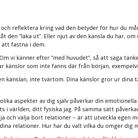
 och reflektera kring vad den betyder för hur du mår
 den ”läka ut”. Eller njut av den känsla du har, o
att fastna i dem.
 vi känner efter ”med huvudet”, så att säga tänker 
ar känslor som inte fanns där från början, exempelvi
en känslan, inte tvärtom. Dina känslor gror ur dina 
lika aspekter av dig själv påverkar din emotionella h
ts i världen, ditt fysiska jag. På samma sätt påverkar
lja och välja bort relationer – är att utveckla egen
 dina relationer. Hur har du valt vilka du omger dig 