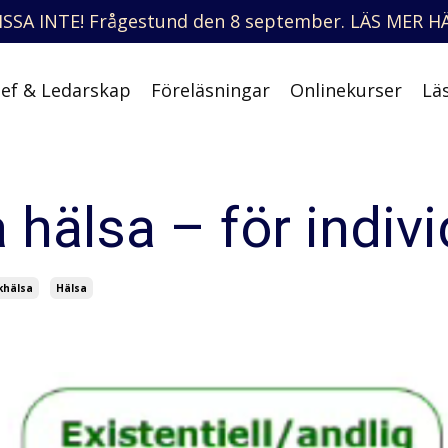
ISSA INTE! Frågestund den 8 september. LÄS MER HÄ
ef & Ledarskap
Föreläsningar
Onlinekurser
Lä
 hälsa – för indiv
khälsa
Hälsa