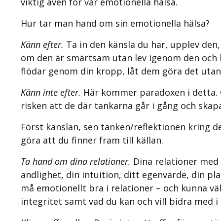
viktig även för vår emotionella hälsa.
Hur tar man hand om sin emotionella hälsa?
Känn efter.
Ta in den känsla du har, upplev den,
om den är smärtsam utan lev igenom den och låt
flödar genom din kropp, låt dem göra det utan 
Känn inte efter.
Här kommer paradoxen i detta. Om
risken att de där tankarna går i gång och skap
Först känslan, sen tanken/reflektionen kring d
göra att du finner fram till källan.
Ta hand om dina relationer.
Dina relationer med o
andlighet, din intuition, ditt egenvärde, din pla
må emotionellt bra i relationer – och kunna vä
integritet samt vad du kan och vill bidra med i