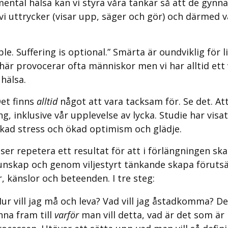
ental hälsa kan vi styra våra tankar så att de gynn
 vi uttrycker (visar upp, säger och gör) och därmed 
ble. Suffering is optional.” Smärta är oundviklig för 
 här provocerar ofta människor men vi har alltid ett v
 hälsa.
Det finns
alltid
något att vara tacksam för. Se det. A
ng, inklusive vår upplevelse av lycka. Studie har vis
ad stress och ökad optimism och glädje.
r repetera ett resultat för att i förlängningen ska
unskap och genom viljestyrt tänkande skapa förutsät
, känslor och beteenden. I tre steg:
 Hur vill jag må och leva? Vad vill jag åstadkomma?
inna fram till
varför
man vill detta, vad är det som är 