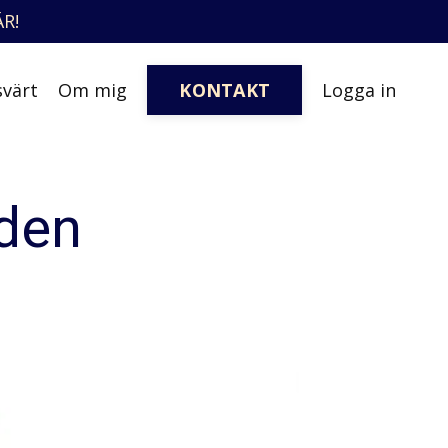
R!
svärt
Om mig
KONTAKT
Logga in
iden