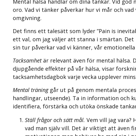
Mental hälsa handlar om dina tankar. Vid god m
oro. Vad vi tänker påverkar hur vi mår och vad
omgivning.
Det finns ett talesätt som lyder ”Pain is inevita
ett val, om jag väljer att stanna i smärtan. Det
sin tur påverkar vad vi känner, vår emotionella
Tacksamhet
är relevant även för mental hälsa. 
djupgående effekter på vår hälsa, visar forskni
tacksamhetsdagbok varje vecka upplever minsk
Mental träning
går ut på genom mentala processe
handlingar, utseende). Ta in information och k
identifiera, förstärka och utöka önskade tankar
Ställ frågor och sätt mål.
Vem vill jag vara?
vad man själv vill. Det är viktigt att även f