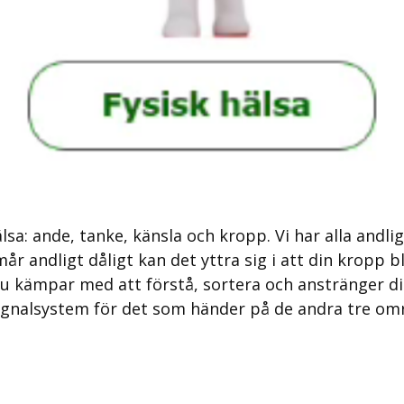
älsa: ande, tanke, känsla och kropp. Vi har alla andli
r andligt dåligt kan det yttra sig i att din kropp b
du kämpar med att förstå, sortera och anstränger di
gnalsystem för det som händer på de andra tre områ