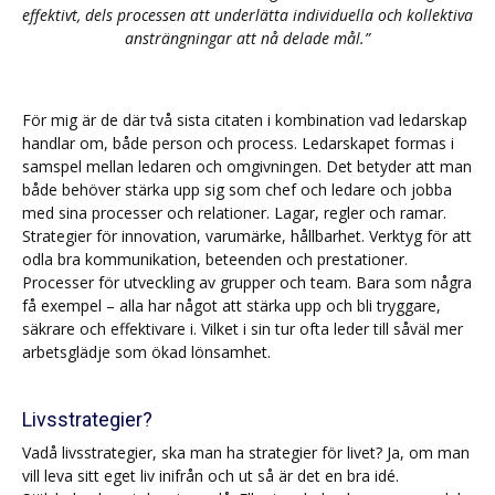
effektivt, dels processen att underlätta individuella och kollektiva
ansträngningar att nå delade mål.”
För mig är de där två sista citaten i kombination vad ledarskap
handlar om, både person och process. Ledarskapet formas i
samspel mellan ledaren och omgivningen. Det betyder att man
både behöver stärka upp sig som chef och ledare och jobba
med sina processer och relationer. Lagar, regler och ramar.
Strategier för innovation, varumärke, hållbarhet. Verktyg för att
odla bra kommunikation, beteenden och prestationer.
Processer för utveckling av grupper och team. Bara som några
få exempel – alla har något att stärka upp och bli tryggare,
säkrare och effektivare i. Vilket i sin tur ofta leder till såväl mer
arbetsglädje som ökad lönsamhet.
Livsstrategier?
Vadå livsstrategier, ska man ha strategier för livet? Ja, om man
vill leva sitt eget liv inifrån och ut så är det en bra idé.