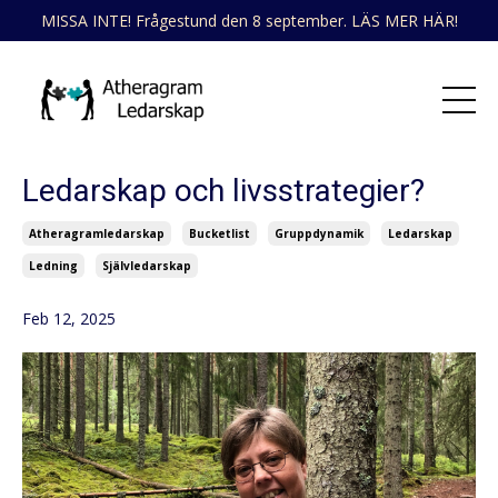
MISSA INTE! Frågestund den 8 september. LÄS MER HÄR!
Ledarskap och livsstrategier?
Atheragramledarskap
Bucketlist
Gruppdynamik
Ledarskap
Ledning
Självledarskap
Feb 12, 2025