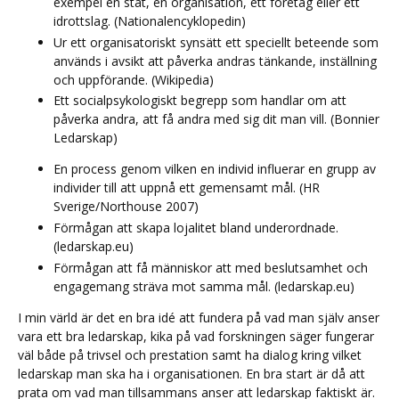
exempel en stat, en organisation, ett företag eller ett
idrottslag. (Nationalencyklopedin)
Ur ett organisatoriskt synsätt ett speciellt beteende som
används i avsikt att påverka andras tänkande, inställning
och uppförande. (Wikipedia)
Ett socialpsykologiskt begrepp som handlar om att
påverka andra, att få andra med sig dit man vill. (Bonnier
Ledarskap)
En process genom vilken en individ influerar en grupp av
individer till att uppnå ett gemensamt mål. (HR
Sverige/Northouse 2007)
Förmågan att skapa lojalitet bland underordnade.
(ledarskap.eu)
Förmågan att få människor att med beslutsamhet och
engagemang sträva mot samma mål. (ledarskap.eu)
I min värld är det en bra idé att fundera på vad man själv anser
vara ett bra ledarskap, kika på vad forskningen säger fungerar
väl både på trivsel och prestation samt ha dialog kring vilket
ledarskap man ska ha i organisationen. En bra start är då att
prata om vad man tillsammans anser att ledarskap faktiskt är.